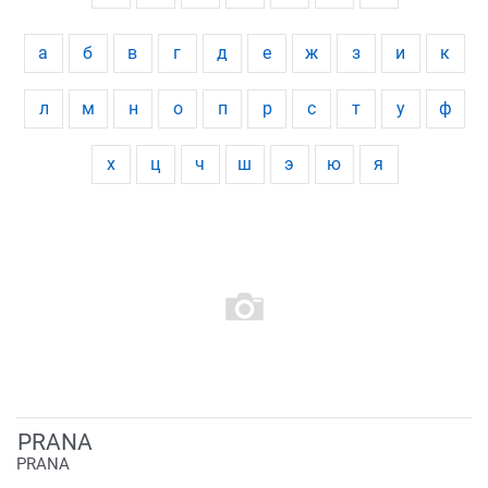
а
б
в
г
д
е
ж
з
и
к
л
м
н
о
п
р
с
т
у
ф
х
ц
ч
ш
э
ю
я
PRANA
PRANA