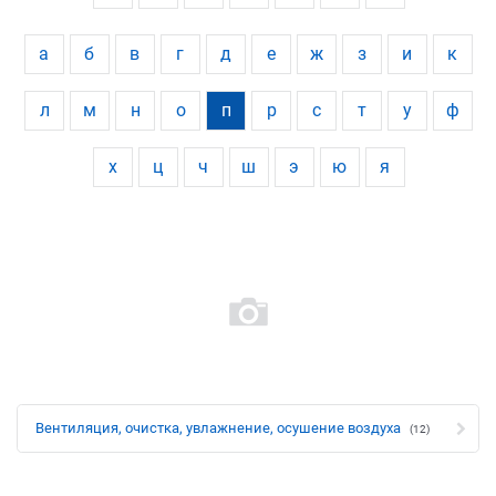
а
б
в
г
д
е
ж
з
и
к
л
м
н
о
п
р
с
т
у
ф
х
ц
ч
ш
э
ю
я
Вентиляция, очистка, увлажнение, осушение воздуха
(12)