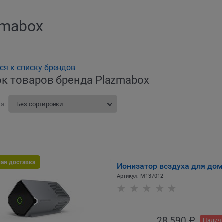
zmabox
x
ся к списку брендов
к товаров бренда Plazmabox
а:
ная доставка
Ионизатор воздуха для дом
Артикул:
M137012
28 590
 ₽
Налич