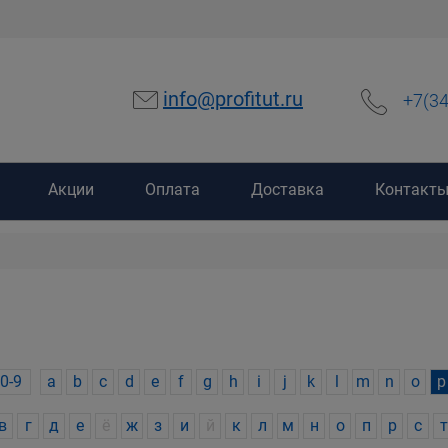
info@profitut.ru
+7(3
Акции
Оплата
Доставка
Контакт
0-9
a
b
c
d
e
f
g
h
i
j
k
l
m
n
o
p
в
г
д
е
ё
ж
з
и
й
к
л
м
н
о
п
р
с
т