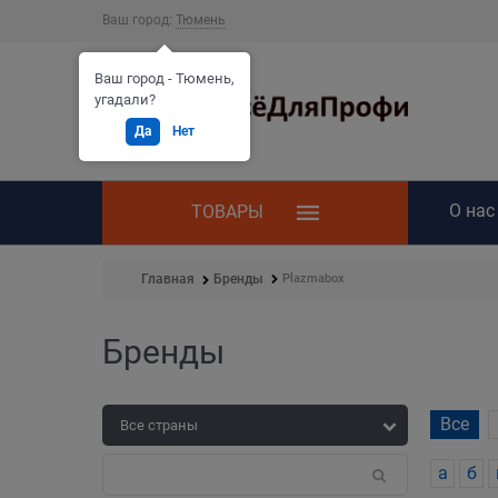
Ваш город:
Тюмень
Ваш город - Тюмень,
угадали?
Да
Нет
О нас
ТОВАРЫ
Plazmabox
Главная
Бренды
Бренды
Все
а
б