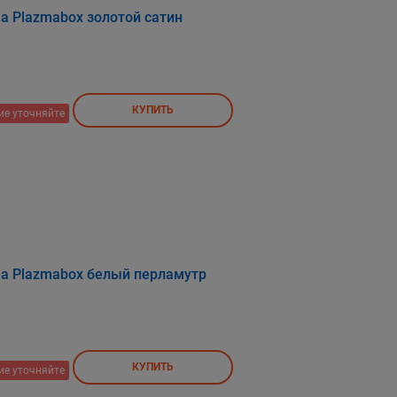
а Plazmabox золотой сатин
КУПИТЬ
ие уточняйте
ма Plazmabox белый перламутр
КУПИТЬ
ие уточняйте