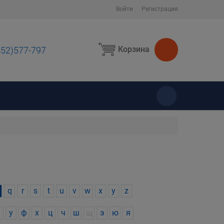
Войти
Регистрация
Корзина
452)577-797
ы
q
r
s
t
u
v
w
x
y
z
у
ф
х
ц
ч
ш
щ
э
ю
я