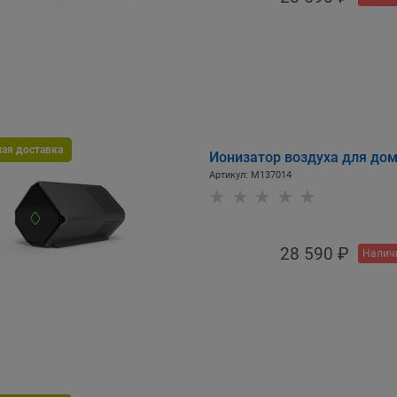
ная доставка
Ионизатор воздуха для до
Артикул:
M137014
28 590
 ₽
Налич