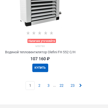
>
Наличие уточняйте
M50780
Водяной тепловентилятор Olefini FH 552 C/H
107 160
 ₽
КУПИТЬ
...
1
2
3
22
23