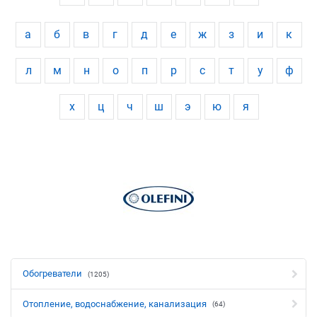
а
б
в
г
д
е
ж
з
и
к
л
м
н
о
п
р
с
т
у
ф
х
ц
ч
ш
э
ю
я
Обогреватели
(1205)
Отопление, водоснабжение, канализация
(64)