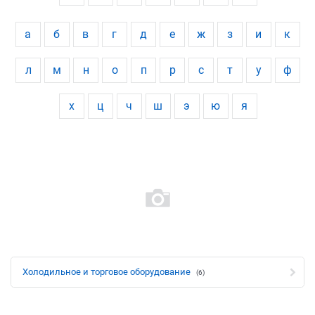
а
б
в
г
д
е
ж
з
и
к
л
м
н
о
п
р
с
т
у
ф
х
ц
ч
ш
э
ю
я
Холодильное и торговое оборудование
(6)