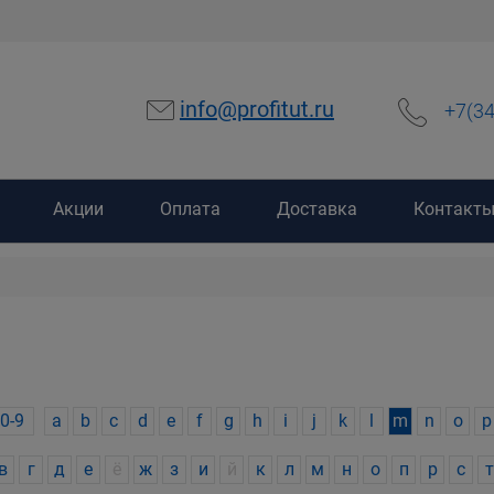
info@profitut.ru
+7(3
Акции
Оплата
Доставка
Контакт
0-9
a
b
c
d
e
f
g
h
i
j
k
l
m
n
o
p
в
г
д
е
ё
ж
з
и
й
к
л
м
н
о
п
р
с
т