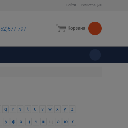
Войти
Регистрация
Корзина
452)577-797
ы
q
r
s
t
u
v
w
x
y
z
у
ф
х
ц
ч
ш
щ
э
ю
я