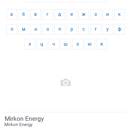
а
б
в
г
д
е
ж
з
и
к
л
м
н
о
п
р
с
т
у
ф
х
ц
ч
ш
э
ю
я
Mirkon Energy
Mirkon Energy