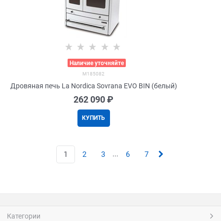
>
Наличие уточняйте
M185082
Дровяная печь La Nordica Sovrana EVO BIN (белый)
262 090
 ₽
КУПИТЬ
...
1
2
3
6
7
Категории