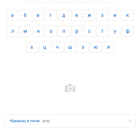
а
б
в
г
д
е
ж
з
и
к
л
м
н
о
п
р
с
т
у
ф
х
ц
ч
ш
э
ю
я
Камины и печи
(272)