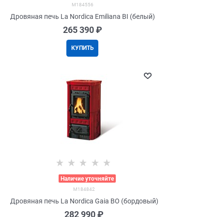
M184556
Дровяная печь La Nordica Emiliana BI (белый)
265 390
 ₽
КУПИТЬ
>
Наличие уточняйте
M184842
Дровяная печь La Nordica Gaia BO (бордовый)
282 990
 ₽