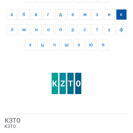
а
б
в
г
д
е
ж
з
и
к
л
м
н
о
п
р
с
т
у
ф
х
ц
ч
ш
э
ю
я
КЗТО
КЗТО