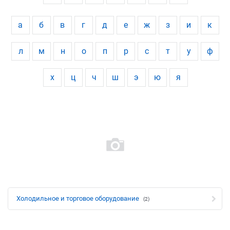
а
б
в
г
д
е
ж
з
и
к
л
м
н
о
п
р
с
т
у
ф
х
ц
ч
ш
э
ю
я
Холодильное и торговое оборудование
(2)