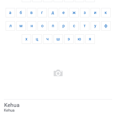
а
б
в
г
д
е
ж
з
и
к
л
м
н
о
п
р
с
т
у
ф
х
ц
ч
ш
э
ю
я
Kehua
Kehua