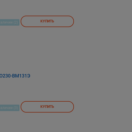
КУПИТЬ
наличии (2)
-О230-ВМ131Э
КУПИТЬ
наличии (3)