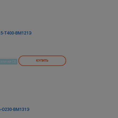
,5-Т400-ВМ121Э
КУПИТЬ
наличии (3)
6-О230-ВМ131Э