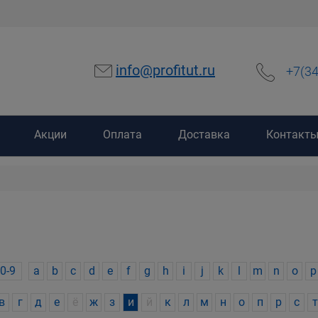
info@profitut.ru
+7(3
Акции
Оплата
Доставка
Контакт
0-9
a
b
c
d
e
f
g
h
i
j
k
l
m
n
o
p
в
г
д
е
ё
ж
з
и
й
к
л
м
н
о
п
р
с
т