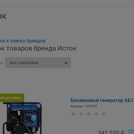
ок
ся к списку брендов
к товаров бренда Исток
а:
ная доставка
Бензиновый генератор АБ
Артикул:
1376197
341 550
 ₽
В 