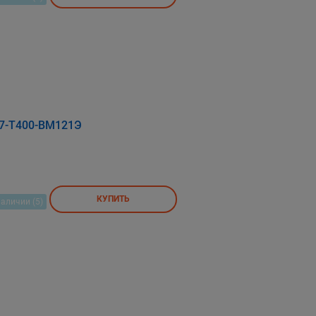
17-Т400-ВМ121Э
КУПИТЬ
наличии (5)