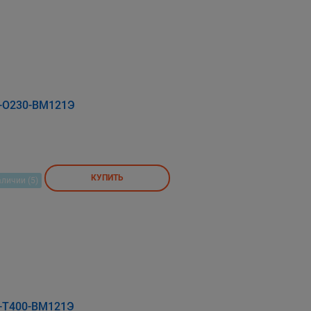
8-О230-ВМ121Э
КУПИТЬ
аличии (5)
8-Т400-ВМ121Э