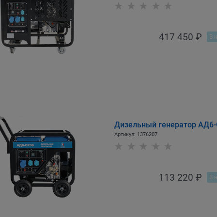
417 450
 ₽
В 
Дизельный генератор АД6
Артикул:
1376207
113 220
 ₽
В 