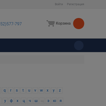
Войти
Регистрация
Корзина
452)577-797
ы
q
r
s
t
u
v
w
x
y
z
у
ф
х
ц
ч
ш
щ
э
ю
я