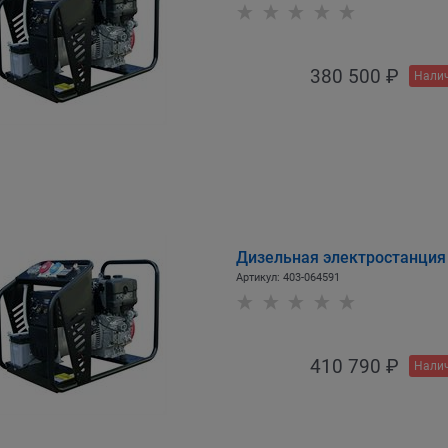
380 500
 ₽
Налич
Дизельная электростанци
Артикул:
403-064591
410 790
 ₽
Налич