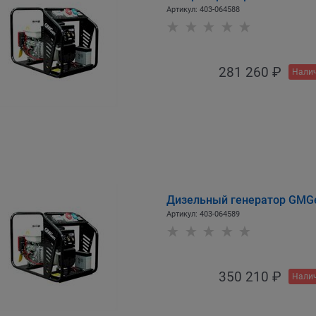
Артикул:
403-064588
281 260
 ₽
Налич
Дизельный генератор GMG
Артикул:
403-064589
350 210
 ₽
Налич