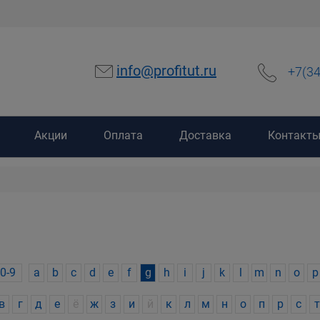
info@profitut.ru
+7(3
Акции
Оплата
Доставка
Контакт
0-9
a
b
c
d
e
f
g
h
i
j
k
l
m
n
o
p
в
г
д
е
ё
ж
з
и
й
к
л
м
н
о
п
р
с
т