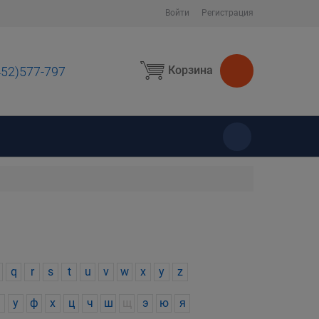
Войти
Регистрация
Корзина
452)577-797
ы
q
r
s
t
u
v
w
x
y
z
у
ф
х
ц
ч
ш
щ
э
ю
я