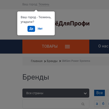
Ваш город:
Тюмень
Ваш город - Тюмень,
угадали?
Да
Нет
О нас
ТОВАРЫ
GMGen Power Systems
Главная
Бренды
Бренды
Все
а
б