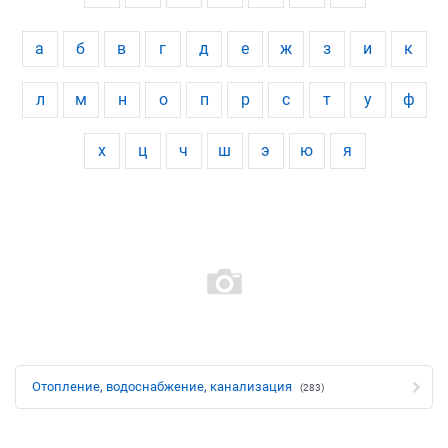
а
б
в
г
д
е
ж
з
и
к
л
м
н
о
п
р
с
т
у
ф
х
ц
ч
ш
э
ю
я
Отопление, водоснабжение, канализация
(283)