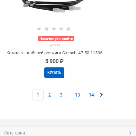
>
Наличие уточняйте
A65134
Комплект кабелей розжига Giersch, 47-50-11806
5 900
 ₽
КУПИТЬ
...
1
2
3
13
14
Категории