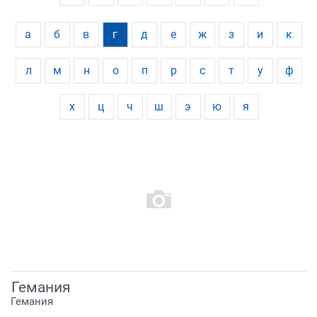
а
б
в
г
д
е
ж
з
и
к
л
м
н
о
п
р
с
т
у
ф
х
ц
ч
ш
э
ю
я
Гемания
Гемания