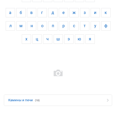
а
б
в
г
д
е
ж
з
и
к
л
м
н
о
п
р
с
т
у
ф
х
ц
ч
ш
э
ю
я
Камины и печи
(18)