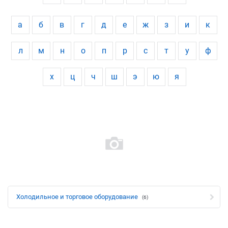
а
б
в
г
д
е
ж
з
и
к
л
м
н
о
п
р
с
т
у
ф
х
ц
ч
ш
э
ю
я
Холодильное и торговое оборудование
(6)