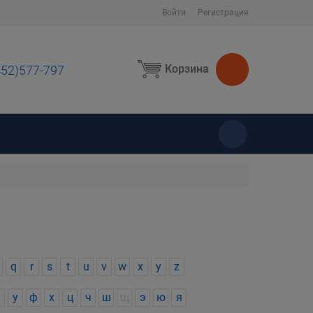
Войти
Регистрация
Корзина
452)577-797
ы
q
r
s
t
u
v
w
x
y
z
у
ф
х
ц
ч
ш
щ
э
ю
я