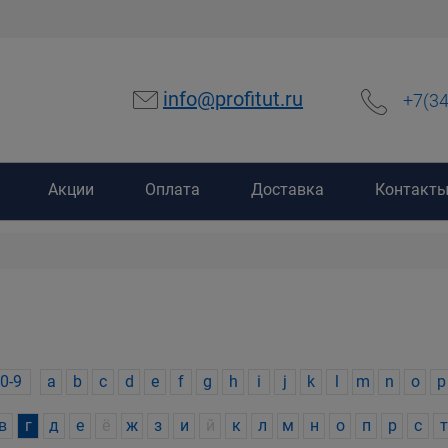
info@profitut.ru
+7(3
Акции
Оплата
Доставка
Контакт
0-9
a
b
c
d
e
f
g
h
i
j
k
l
m
n
o
p
в
г
д
е
ё
ж
з
и
й
к
л
м
н
о
п
р
с
т