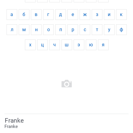
а
б
в
г
д
е
ж
з
и
к
л
м
н
о
п
р
с
т
у
ф
х
ц
ч
ш
э
ю
я
Franke
Franke