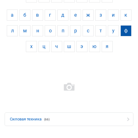
а
б
в
г
д
е
ж
з
и
к
л
м
н
о
п
р
с
т
у
ф
х
ц
ч
ш
э
ю
я
Силовая техника
(66)