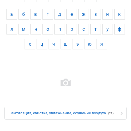
а
б
в
г
д
е
ж
з
и
к
л
м
н
о
п
р
с
т
у
ф
х
ц
ч
ш
э
ю
я
Вентиляция, очистка, увлажнение, осушение воздуха
(22)