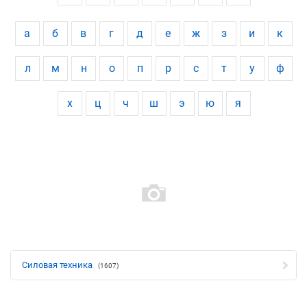
а
б
в
г
д
е
ж
з
и
к
л
м
н
о
п
р
с
т
у
ф
х
ц
ч
ш
э
ю
я
Силовая техника
(1607)