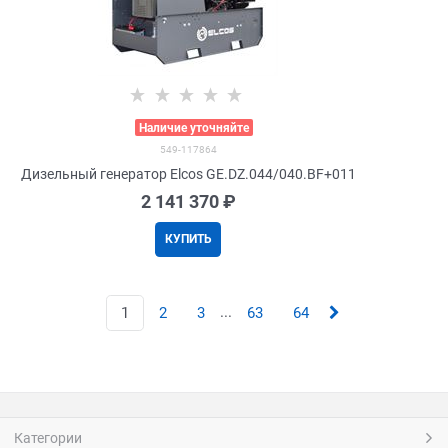
>
Наличие уточняйте
549-117864
Дизельный генератор Elcos GE.DZ.044/040.BF+011
2 141 370
 ₽
КУПИТЬ
...
1
2
3
63
64
Категории