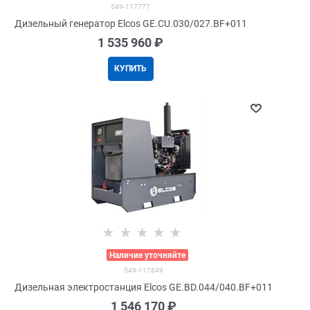
549-117777
Дизельный генератор Elcos GE.CU.030/027.BF+011
1 535 960
 ₽
КУПИТЬ
>
Наличие уточняйте
549-117849
Дизельная электростанция Elcos GE.BD.044/040.BF+011
1 546 170
 ₽