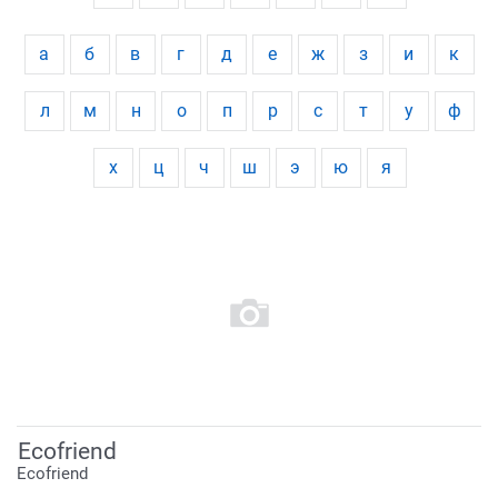
а
б
в
г
д
е
ж
з
и
к
л
м
н
о
п
р
с
т
у
ф
х
ц
ч
ш
э
ю
я
Ecofriend
Ecofriend