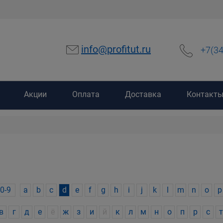
info@profitut.ru
+7(3
Акции
Оплата
Доставка
Контакт
0-9
a
b
c
d
e
f
g
h
i
j
k
l
m
n
o
p
в
г
д
е
ё
ж
з
и
й
к
л
м
н
о
п
р
с
т