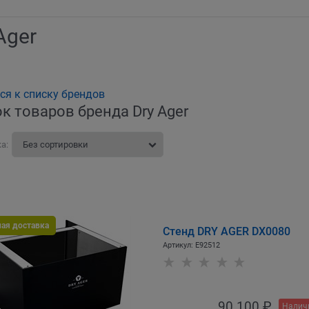
Ager
ся к списку брендов
к товаров бренда Dry Ager
а:
ная доставка
Стенд DRY AGER DX0080
Артикул:
E92512
90 100
 ₽
Налич