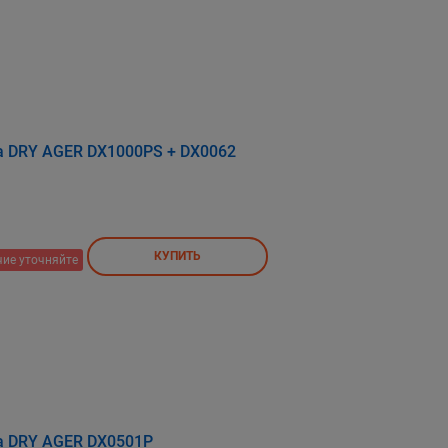
 DRY AGER DX1000PS + DX0062
КУПИТЬ
ие уточняйте
а DRY AGER DX0501P