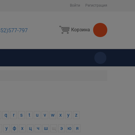
Войти
Регистрация
Корзина
452)577-797
ы
q
r
s
t
u
v
w
x
y
z
у
ф
х
ц
ч
ш
щ
э
ю
я