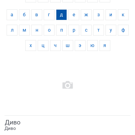
а
б
в
г
д
е
ж
з
и
к
л
м
н
о
п
р
с
т
у
ф
х
ц
ч
ш
э
ю
я
Диво
Диво