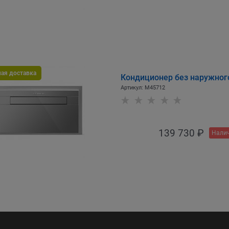
ная доставка
Кондиционер без наружного 
Артикул:
M45712
139 730
 ₽
Налич