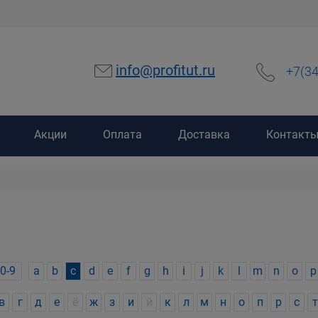
info@profitut.ru
+7(3
Акции
Оплата
Доставка
Контакт
0-9
a
b
c
d
e
f
g
h
i
j
k
l
m
n
o
p
в
г
д
е
ё
ж
з
и
й
к
л
м
н
о
п
р
с
т