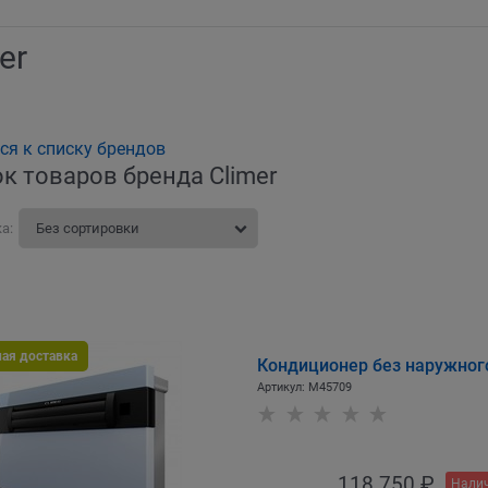
er
ся к списку брендов
к товаров бренда Climer
а:
ная доставка
Кондиционер без наружного
Артикул:
M45709
118 750
 ₽
Налич