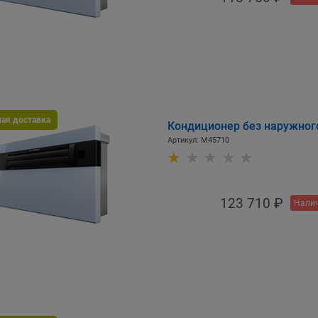
ная доставка
Кондиционер без наружного 
Артикул:
M45710
123 710
 ₽
Налич