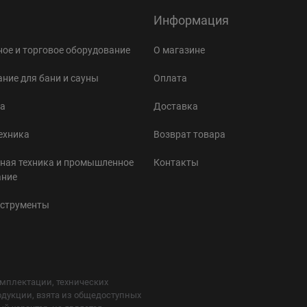
Информация
ое и торговое оборудование
О магазине
ние для бани и сауны
Оплата
а
Доставка
ехника
Возврат товара
ная техника и промышленное
Контакты
ание
нструменты
мплектации, технических
одукции, взята из общедоступных