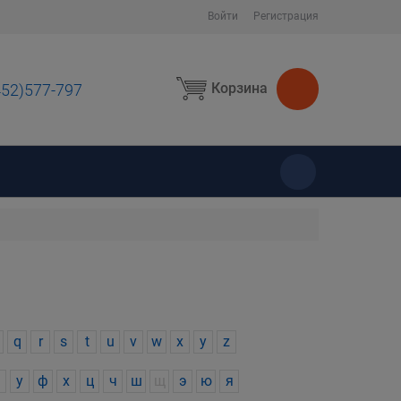
Войти
Регистрация
Корзина
452)577-797
ы
q
r
s
t
u
v
w
x
y
z
у
ф
х
ц
ч
ш
щ
э
ю
я