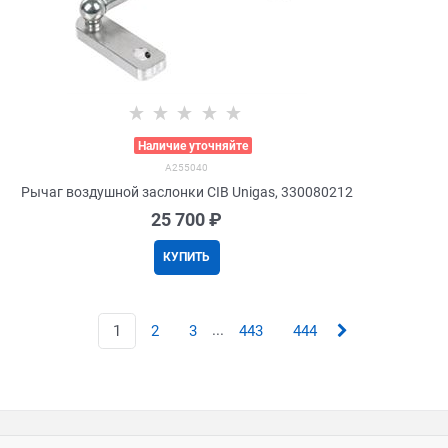
>
Наличие уточняйте
A255040
Рычаг воздушной заслонки CIB Unigas, 330080212
25 700
 ₽
КУПИТЬ
...
1
2
3
443
444