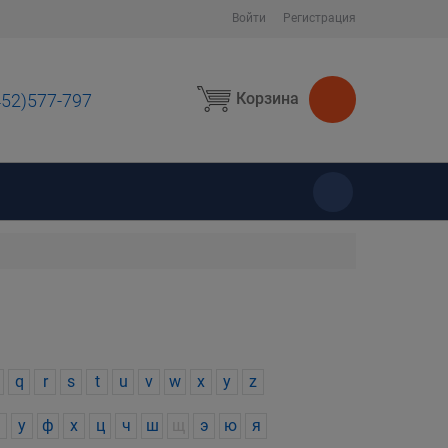
Войти
Регистрация
Корзина
452)577-797
ы
q
r
s
t
u
v
w
x
y
z
у
ф
х
ц
ч
ш
щ
э
ю
я