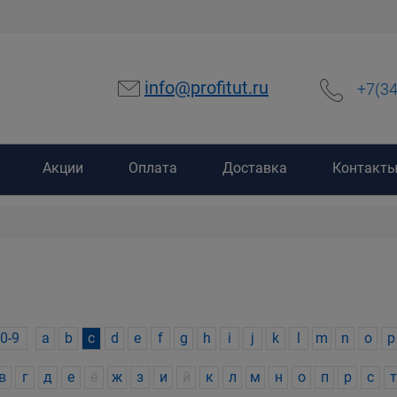
info@profitut.ru
+7(3
Акции
Оплата
Доставка
Контакт
0-9
a
b
c
d
e
f
g
h
i
j
k
l
m
n
o
p
в
г
д
е
ё
ж
з
и
й
к
л
м
н
о
п
р
с
т