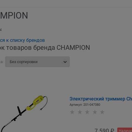
MPION
N
ся к списку брендов
ок товаров бренда CHAMPION
а:
Электрический триммер C
Артикул:
201-047380
7 590
 ₽
Наличи