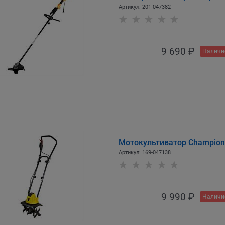
Артикул:
201-047382
9 690
 ₽
Наличи
Мотокультиватор Champion
Артикул:
169-047138
9 990
 ₽
Наличи