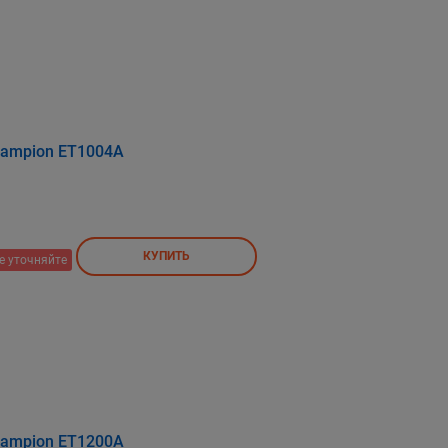
hampion ET1004A
КУПИТЬ
е уточняйте
hampion ET1200A