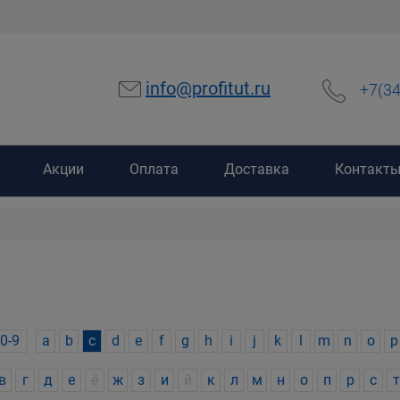
info@profitut.ru
+7(3
Акции
Оплата
Доставка
Контакт
0-9
a
b
c
d
e
f
g
h
i
j
k
l
m
n
o
p
в
г
д
е
ё
ж
з
и
й
к
л
м
н
о
п
р
с
т