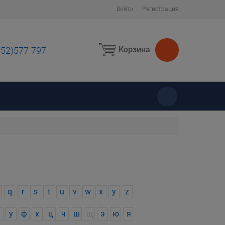
Войти
Регистрация
Корзина
452)577-797
ы
q
r
s
t
u
v
w
x
y
z
у
ф
х
ц
ч
ш
щ
э
ю
я