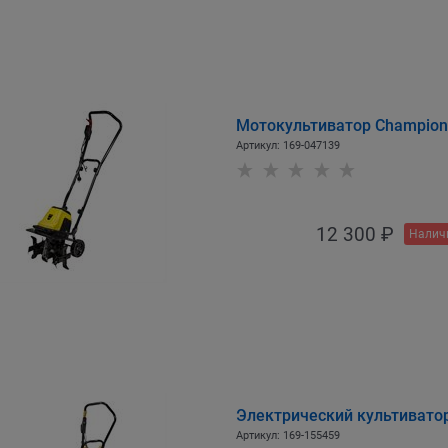
Мотокультиватор Champion
Артикул:
169-047139
12 300
 ₽
Налич
Электрический культивато
Артикул:
169-155459