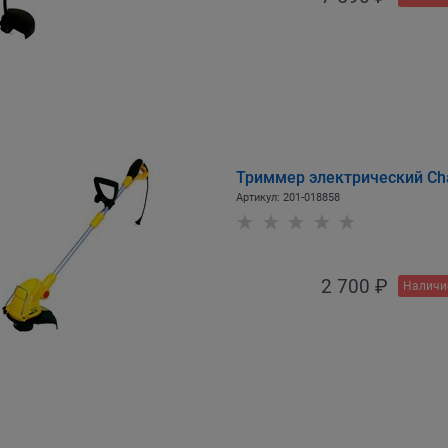
Триммер электрический Ch
Артикул:
201-018858
2 700
 ₽
Наличи