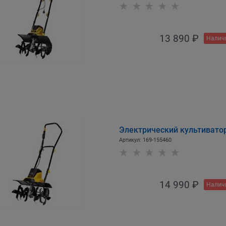
13 890
 ₽
Налич
Электрический культивато
Артикул:
169-155460
14 990
 ₽
Налич