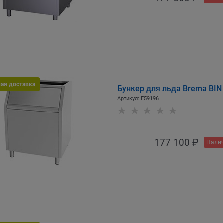
ная доставка
Бункер для льда Brema BIN 
Артикул:
E59196
177 100
 ₽
Налич