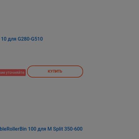
110 для G280-G510
КУПИТЬ
ие уточняйте
eRollerBin 100 для M Split 350-600