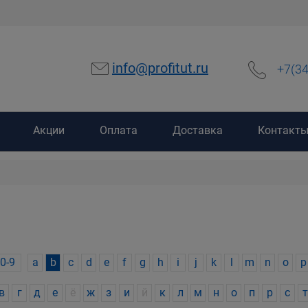
info@profitut.ru
+7(3
Акции
Оплата
Доставка
Контакт
0-9
a
b
c
d
e
f
g
h
i
j
k
l
m
n
o
p
в
г
д
е
ё
ж
з
и
й
к
л
м
н
о
п
р
с
т