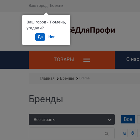
Ваш город:
Тюмень
Ваш город - Тюмень,
угадали?
Да
Нет
О нас
ТОВАРЫ
Brema
Главная
Бренды
Бренды
Все
а
б