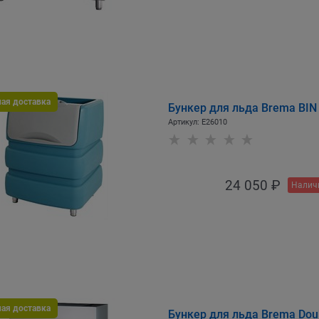
ная доставка
Бункер для льда Brema BIN
Артикул:
E26010
24 050
 ₽
Налич
ная доставка
Бункер для льда Brema Doub