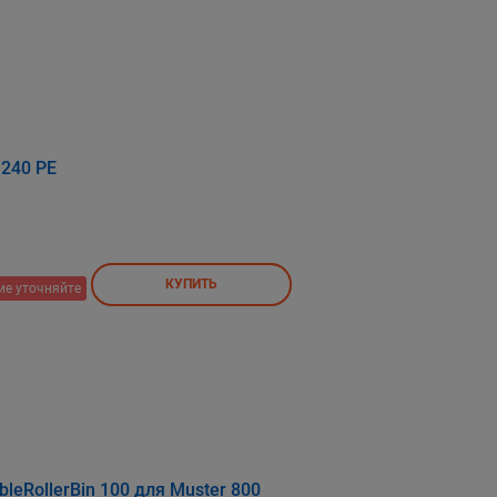
 240 PE
КУПИТЬ
ие уточняйте
leRollerBin 100 для Мuster 800