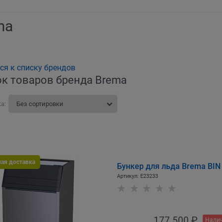
ma
ся к списку брендов
к товаров бренда Brema
а:
ная доставка
Бункер для льда Brema BIN 
Артикул:
E23233
177 500
 ₽
Налич