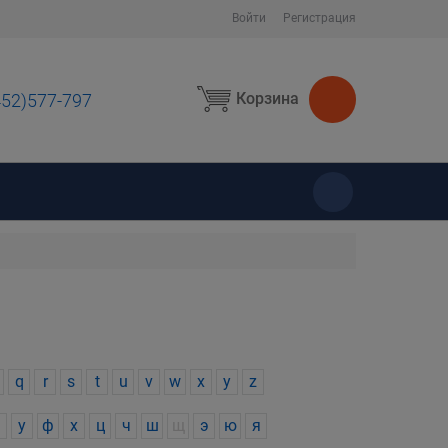
Войти
Регистрация
Корзина
452)577-797
ы
q
r
s
t
u
v
w
x
y
z
у
ф
х
ц
ч
ш
щ
э
ю
я