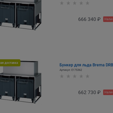
666 340
 ₽
Налич
ная доставка
Бункер для льда Brema DRB
Артикул:
E175362
662 730
 ₽
Налич