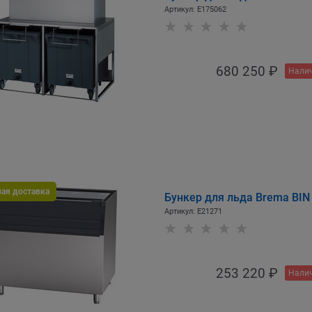
Артикул:
E175062
680 250
 ₽
Налич
ная доставка
Бункер для льда Brema BIN 
Артикул:
E21271
253 220
 ₽
Налич