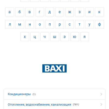
а
б
в
г
д
е
ж
з
и
к
л
м
н
о
п
р
с
т
у
ф
х
ц
ч
ш
э
ю
я
Кондиционеры
(1)
Отопление, водоснабжение, канализация
(781)