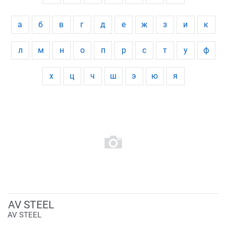
а
б
в
г
д
е
ж
з
и
к
л
м
н
о
п
р
с
т
у
ф
х
ц
ч
ш
э
ю
я
AV STEEL
AV STEEL