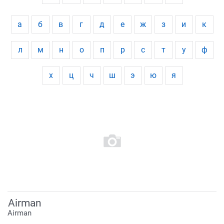
а
б
в
г
д
е
ж
з
и
к
л
м
н
о
п
р
с
т
у
ф
х
ц
ч
ш
э
ю
я
Airman
Airman